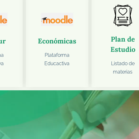
Plan de
ur
Económicas
Estudio
ma
Plataforma
Listado de
va
Educactiva
materias