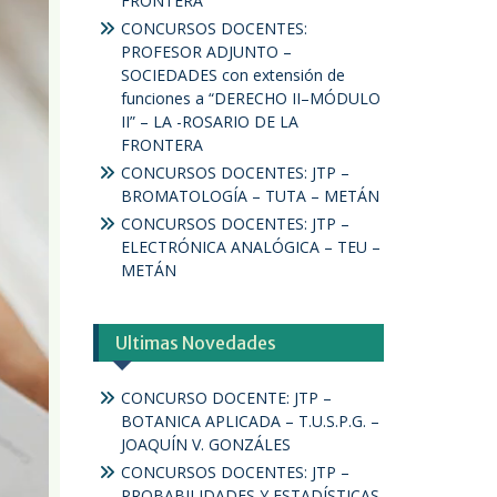
FRONTERA
CONCURSOS DOCENTES:
PROFESOR ADJUNTO –
SOCIEDADES con extensión de
funciones a “DERECHO II–MÓDULO
II” – LA -ROSARIO DE LA
FRONTERA
CONCURSOS DOCENTES: JTP –
BROMATOLOGÍA – TUTA – METÁN
CONCURSOS DOCENTES: JTP –
ELECTRÓNICA ANALÓGICA – TEU –
METÁN
Ultimas Novedades
CONCURSO DOCENTE: JTP –
BOTANICA APLICADA – T.U.S.P.G. –
JOAQUÍN V. GONZÁLES
CONCURSOS DOCENTES: JTP –
PROBABILIDADES Y ESTADÍSTICAS