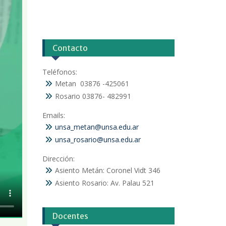
Contacto
Teléfonos:
Metan 03876 -425061
Rosario 03876- 482991
Emails:
unsa_metan@unsa.edu.ar
unsa_rosario@unsa.edu.ar
Dirección:
Asiento Metán: Coronel Vidt 346
Asiento Rosario: Av. Palau 521
Docentes